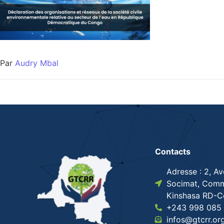
Par
Audry Mbal
Contacts
Adresse : 2, A
Socimat, Comm
Kinshasa RD-
+243 998 085 
infos@gtcrr.or