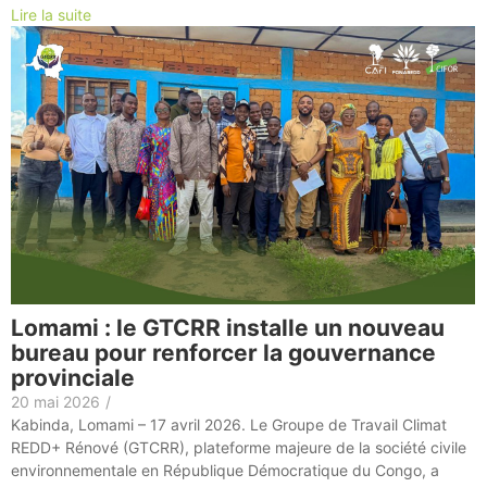
Lire la suite
Lomami : le GTCRR installe un nouveau
bureau pour renforcer la gouvernance
provinciale
20 mai 2026
/
Kabinda, Lomami – 17 avril 2026. Le Groupe de Travail Climat
REDD+ Rénové (GTCRR), plateforme majeure de la société civile
environnementale en République Démocratique du Congo, a