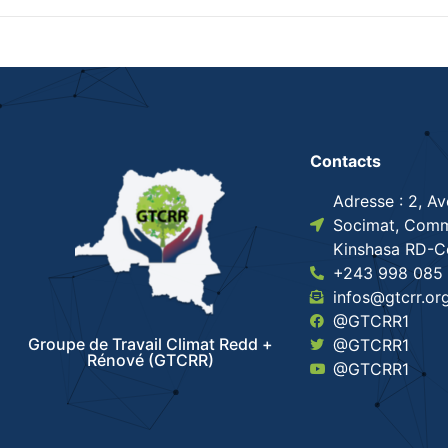
Contacts
Adresse : 2, A
Socimat, Comm
Kinshasa RD-
+243 998 085 
infos@gtcrr.or
@GTCRR1
Groupe de Travail Climat Redd +
@GTCRR1
Rénové (GTCRR)
@GTCRR1