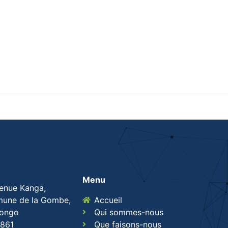
Menu
venue Kanga,
une de la Gombe,
Accueil
Congo
Qui sommes-nous
861
Que faisons-nous