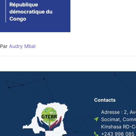
Par
Audry Mbal
Contacts
Adresse : 2, A
Socimat, Comm
Kinshasa RD-
+243 998 085 