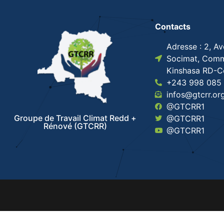
Contacts
Adresse : 2, A
Socimat, Comm
Kinshasa RD-
+243 998 085 
infos@gtcrr.or
@GTCRR1
Groupe de Travail Climat Redd +
@GTCRR1
Rénové (GTCRR)
@GTCRR1