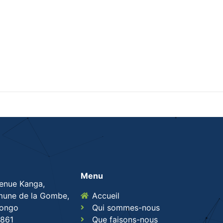
Menu
venue Kanga,
une de la Gombe,
Accueil
Congo
Qui sommes-nous
861
Que faisons-nous