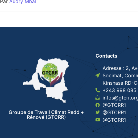
Par
Audry Mbal
Contacts
Adresse : 2, A
Socimat, Comm
Kinshasa RD-
+243 998 085 
infos@gtcrr.or
@GTCRR1
Groupe de Travail Climat Redd +
@GTCRR1
Rénové (GTCRR)
@GTCRR1