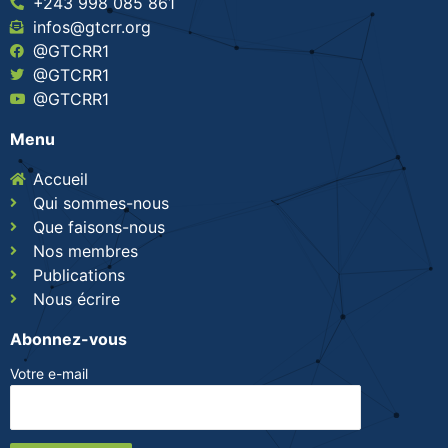
+243 998 085 861
infos@gtcrr.org
@GTCRR1
@GTCRR1
@GTCRR1
Menu
Accueil
Qui sommes-nous
Que faisons-nous
Nos membres
Publications
Nous écrire
Abonnez-vous
Votre e-mail