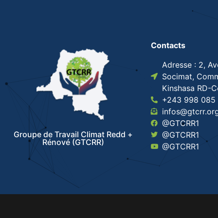
Contacts
Adresse : 2, A
Socimat, Comm
Kinshasa RD-
+243 998 085 
infos@gtcrr.or
@GTCRR1
Groupe de Travail Climat Redd +
@GTCRR1
Rénové (GTCRR)
@GTCRR1