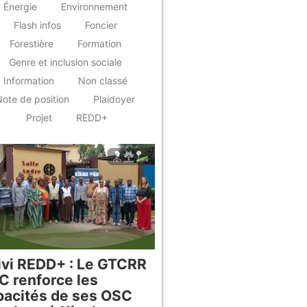
Énergie
Environnement
Flash infos
Foncier
Forestière
Formation
Genre et inclusion sociale
Information
Non classé
ote de position
Plaidoyer
Projet
REDD+
ivi REDD+ : Le GTCRR
C renforce les
pacités de ses OSC