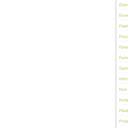
Éner
Envi
Flas
Fonc
Fore
Form
Genr
Info
Non 
Note
Plai
Proj