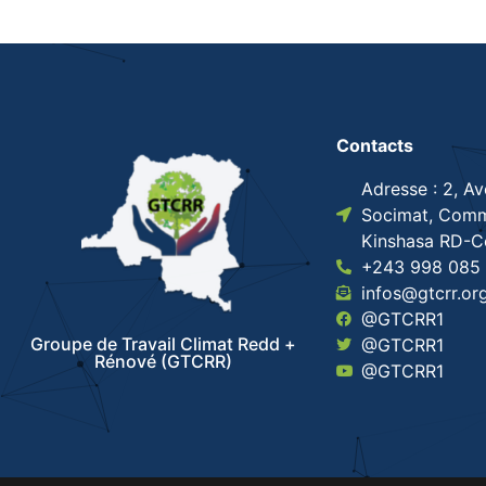
Contacts
Adresse : 2, A
Socimat, Comm
Kinshasa RD-
+243 998 085 
infos@gtcrr.or
@GTCRR1
Groupe de Travail Climat Redd +
@GTCRR1
Rénové (GTCRR)
@GTCRR1