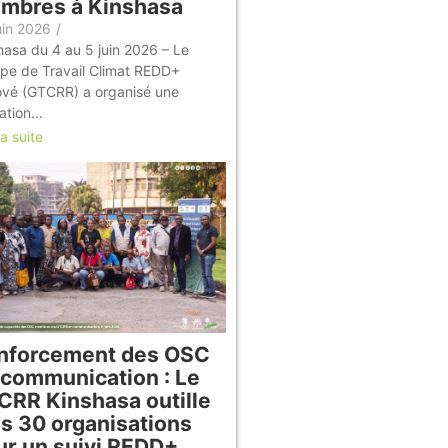
mbres à Kinshasa
uin 2026
/
hasa du 4 au 5 juin 2026 – Le
pe de Travail Climat REDD+
vé (GTCRR) a organisé une
tion...
la suite
nforcement des OSC
 communication : Le
CRR Kinshasa outille
us 30 organisations
ur un suivi REDD+