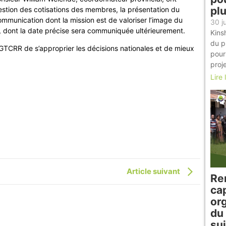
plu
stion des cotisations des membres, la présentation du
ommunication dont la mission est de valoriser l’image du
30 j
i, dont la date précise sera communiquée ultérieurement.
Kins
du pr
GTCRR de s’approprier les décisions nationales et de mieux
pour
proj
Lire 
Article suivant
Re
ca
or
du
sui