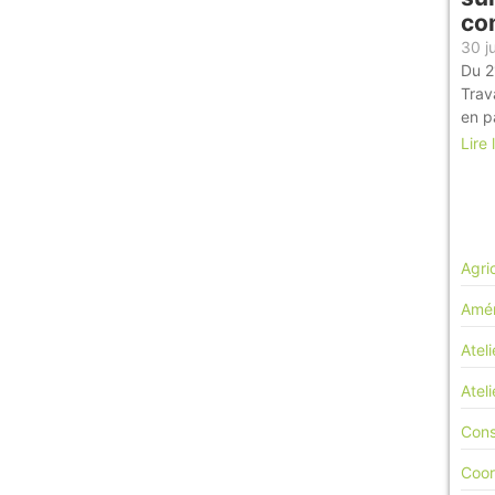
co
30 j
Du 2
Trav
en p
Lire 
Agri
Amén
Ateli
Atel
Cons
Coor