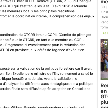
me
 de travail Climat REDD+ Rénové (GTCRR) du Sud-Ubangi a
re (AGO) qui s’est tenue les 9 et 10 avril 2026 à Muanda
30 j
 les membres locaux les principales résolutions,
Kins
nforcer la coordination interne, la compréhension des enjeux
Grou
Réno
forma
Lire 
coordination du GTCRR lors du COPIL (Comité de pilotage)
l a rappelé que le GTCRR, en tant que membre du COPIL
 du Programme d’investissement pour la réduction des
PIREDD) en province, aux côtés de l’agence d’exécution
sé sur la validation de la politique forestière car Il avait
sion, Son Excellence le ministre de l’Environnement a salué le
tique forestière nationale. Avant la validation, le
 d’analyser les différents axes stratégiques de la politique.
Re
sion finale sera diffusée après adoption en Conseil des
en
GT
pl
po
sieur William Welende, coordonnateur provincial, ont