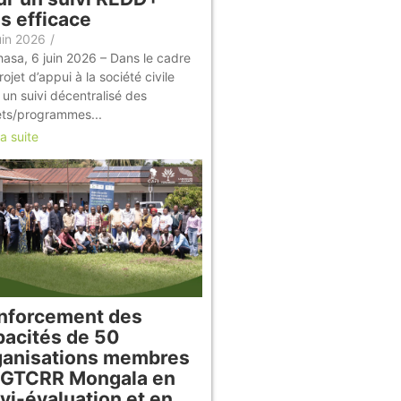
s efficace
uin 2026
/
hasa, 6 juin 2026 – Dans le cadre
ojet d’appui à la société civile
 un suivi décentralisé des
ets/programmes...
la suite
nforcement des
pacités de 50
ganisations membres
 GTCRR Mongala en
vi-évaluation et en