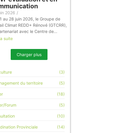
mmunication
uin 2026
/
1 au 28 juin 2026, le Groupe de
ail Climat REDD+ Rénové (GTCRR),
artenariat avec le Centre de...
la suite
Charger plus
culture
(3)
agement du territoire
(5)
er
(18)
ier/Forum
(5)
ultation
(10)
dination Provinciale
(14)