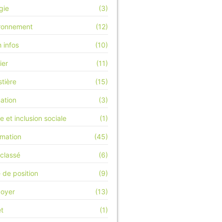
gie
(3)
ronnement
(12)
h infos
(10)
ier
(11)
stière
(15)
ation
(3)
e et inclusion sociale
(1)
rmation
(45)
classé
(6)
 de position
(9)
doyer
(13)
et
(1)