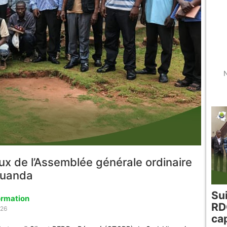
N
ux de l’Assemblée générale ordinaire
Muanda
Su
ormation
RD
026
ca