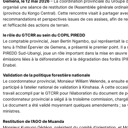
Gemena, le 12 mai 2026
– La coordination provinciale du Groupe
organisé une séance de restitution de l’Assemblée générale ordinai
(province du Kongo Central). Cette rencontre visait à partager avec
recommandations et perspectives issues de ces assises, afin de re
et l’efficacité des actions de terrain.
le rôle du GTCRR au sein du COPIL PIREDD
Le comptable provincial, Jean Bertin Ngambo, qui représentait la 
tenu à l’hôtel Épervier de Gemena, a présenté le premier point. I
PIREDD Sud-Ubangi, joue un rôle important dans la mise en œuvre
émissions liées à la déforestation et à la dégradation des forêts (
Enabel.
Validation de la politique forestière nationale
Le coordonnateur provincial, Monsieur William Welende, a ensuite expo
participé à l’atelier national de validation à Kinshasa. À cette occa
travail accompli par le GTCRR pour l’élaboration du document de poli
coordonnateur provincial a siégé à la troisième commission, chargée
Le document a été validé moyennant quelques amendements ; sa ver
ministres.
Restitution de l’AGO de Muanda
Monsieur Kumugo Gédéon, président du comité d’orientation, et Mon